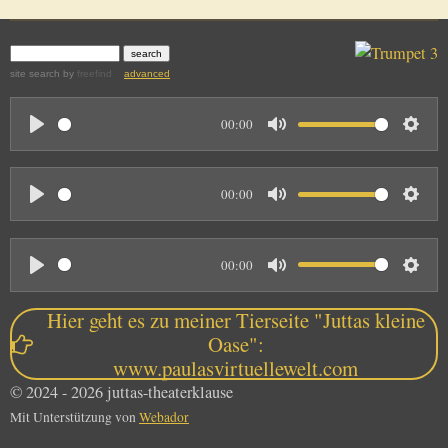
site search
by
freefind
advanced
00:00
P
M
S
l
u
e
00:00
a
t
t
P
M
S
y
e
t
l
u
e
i
00:00
a
t
t
n
P
M
S
y
e
t
g
l
u
e
Hier geht es zu meiner Tierseite "Juttas kleine
i
s
a
t
t
Oase":
n
www.paulasvirtuellewelt.com
y
e
t
g
© 2024 - 2026 juttas-theaterklause
i
s
Mit Unterstützung von
Webador
n