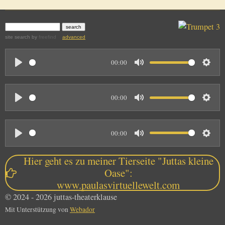
site search
by
freefind
advanced
00:00
P
M
S
l
u
e
00:00
a
t
t
P
M
S
y
e
t
l
u
e
i
00:00
a
t
t
n
P
M
S
y
e
t
g
l
u
e
Hier geht es zu meiner Tierseite "Juttas kleine
i
s
a
t
t
Oase":
n
www.paulasvirtuellewelt.com
y
e
t
g
© 2024 - 2026 juttas-theaterklause
i
s
Mit Unterstützung von
Webador
n