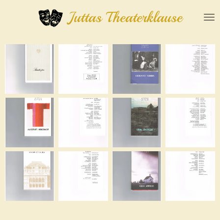
Zum
Juttas Theaterklause
Hauptinhalt
springen