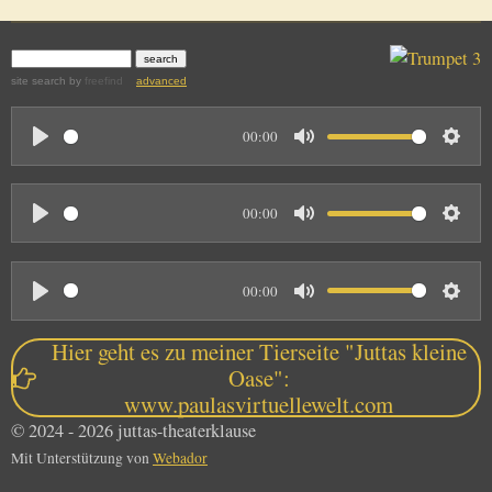
site search
by
freefind
advanced
00:00
P
M
S
l
u
e
00:00
a
t
t
P
M
S
y
e
t
l
u
e
i
00:00
a
t
t
n
P
M
S
y
e
t
g
l
u
e
Hier geht es zu meiner Tierseite "Juttas kleine
i
s
a
t
t
Oase":
n
www.paulasvirtuellewelt.com
y
e
t
g
© 2024 - 2026 juttas-theaterklause
i
s
Mit Unterstützung von
Webador
n