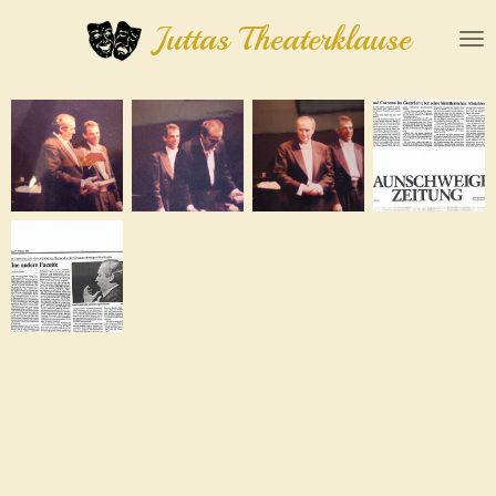
Zum
Juttas Theaterklause
Hauptinhalt
springen