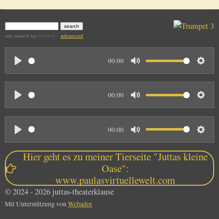
site search
by
freefind
advanced
00:00
P
M
S
l
u
e
00:00
a
t
t
P
M
S
y
e
t
l
u
e
i
00:00
a
t
t
n
P
M
S
y
e
t
g
l
u
e
Hier geht es zu meiner Tierseite "Juttas kleine
i
s
a
t
t
Oase":
n
www.paulasvirtuellewelt.com
y
e
t
g
© 2024 - 2026 juttas-theaterklause
i
s
Mit Unterstützung von
Webador
n