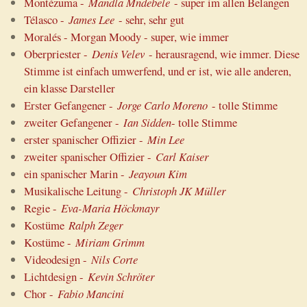
Montézuma -
Mandla Mndebele
- super im allen Belangen
Télasco -
James Lee
- sehr, sehr gut
Moralés - Morgan Moody - super, wie immer
Oberpriester -
Denis Velev
- herausragend, wie immer. Diese
Stimme ist einfach umwerfend, und er ist, wie alle anderen,
ein klasse Darsteller
Erster Gefangener -
Jorge Carlo Moreno
- tolle Stimme
zweiter Gefangener -
Ian Sidden
- tolle Stimme
erster spanischer Offizier -
Min Lee
zweiter spanischer Offizier -
Carl Kaiser
ein spanischer Marin -
Jeayoun Kim
Musikalische Leitung -
Christoph JK Müller
Regie -
Eva-Maria Höckmayr
Kostüme
Ralph Zeger
Kostüme -
Miriam Grimm
Videodesign -
Nils Corte
Lichtdesign -
Kevin Schröter
Chor -
Fabio Mancini