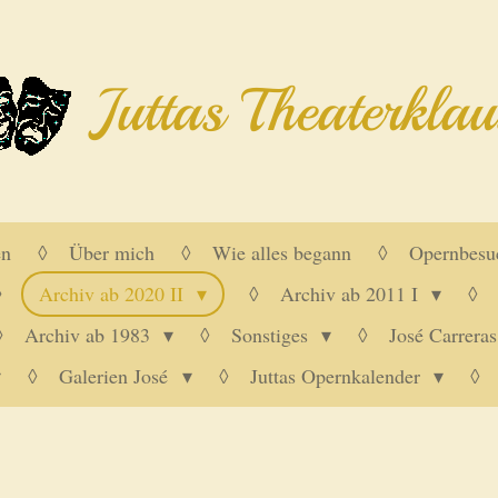
Juttas Theaterklau
en
Über mich
Wie alles begann
Opernbesu
Archiv ab 2020 II
Archiv ab 2011 I
Archiv ab 1983
Sonstiges
José Carreras
Galerien José
Juttas Opernkalender