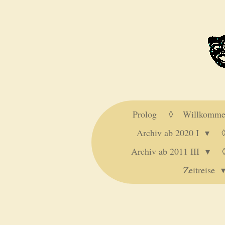
Zum
Hauptinhalt
springen
Prolog
Willkomm
Archiv ab 2020 I
Archiv ab 2011 III
Zeitreise