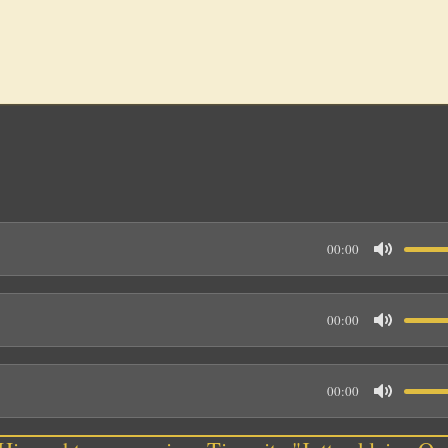
00:00
M
u
00:00
t
M
e
u
00:00
t
M
e
u